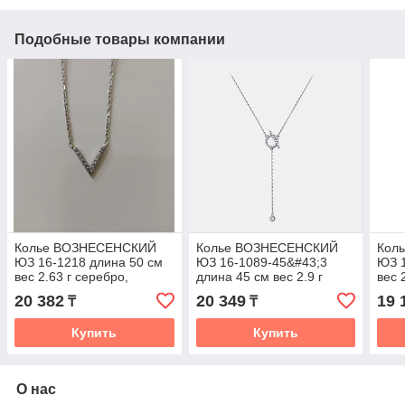
Подобные товары компании
Колье ВОЗНЕСЕНСКИЙ
Колье ВОЗНЕСЕНСКИЙ
Кол
ЮЗ 16-1218 длина 50 см
ЮЗ 16-1089-45&#43;3
ЮЗ 1
вес 2.63 г серебро,
длина 45 см вес 2.9 г
вес 
фианит
серебро, фианит
фиа
20 382
20 349
19 
₸
₸
Купить
Купить
О нас