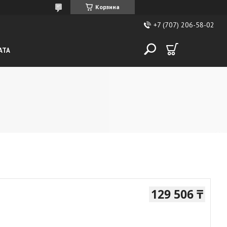
Корзина
+7 (707) 206-58-02
АТА
129 506 ₸