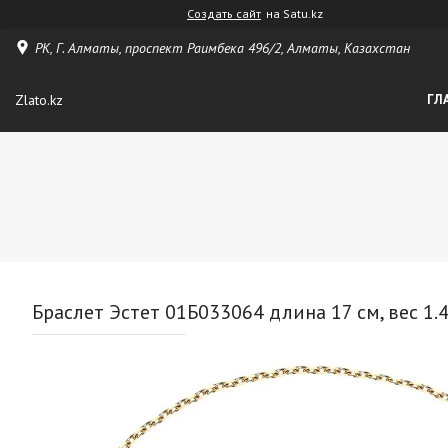
Создать сайт
на Satu.kz
РК, Г. Алматы, проспект Раимбека 496/2, Алматы, Казахстан
Zlato.kz
ГЛ
Браслет Эстет 01Б033064 длина 17 см, вес 1.4