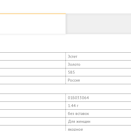
Эстет
Золото
585
Россия
01Б033064
1.44 г
без вставок
Для женщин
якорное