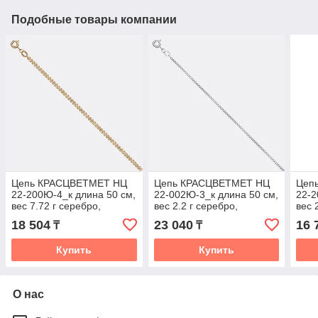
Подобные товары компании
Цепь КРАСЦВЕТМЕТ НЦ
Цепь КРАСЦВЕТМЕТ НЦ
Цеп
22-200Ю-4_к длина 50 см,
22-002Ю-3_к длина 50 см,
22-2
вес 7.72 г серебро,
вес 2.2 г серебро,
вес 
плетение нонна
плетение панцирное
плет
18 504
23 040
16 
₸
₸
Купить
Купить
О нас