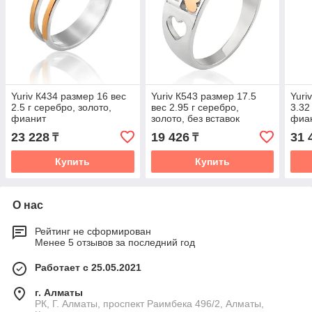
Yuriv К434 размер 16 вес
Yuriv К543 размер 17.5
Yuri
2.5 г серебро, золото,
вес 2.95 г серебро,
3.32
фианит
золото, без вставок
фиа
23 228
19 426
31 
₸
₸
Купить
Купить
О нас
Рейтинг не сформирован
Менее 5 отзывов за последний год
Работает с 25.05.2021
г. Алматы
РК, Г. Алматы, проспект Раимбека 496/2, Алматы,