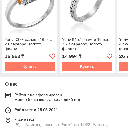
Yuriv К379 размер 16 вес
Yuriv К457 размер 16 вес
Yuri
2 г серебро, золото,
2.2 г серебро, золото,
4 г 
фианит
фианит
фиа
15 563
14 994
26 
₸
₸
Купить
Купить
О нас
Рейтинг не сформирован
Менее 5 отзывов за последний год
Работает с 25.05.2021
г. Алматы
РК, Г. Алматы, проспект Раимбека 496/2, Алматы,