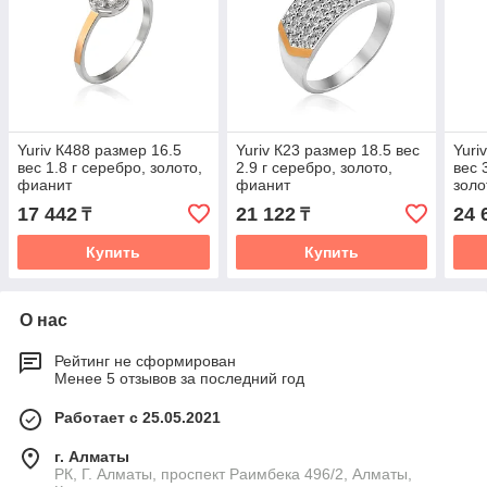
Yuriv К488 размер 16.5
Yuriv К23 размер 18.5 вес
Yuri
вес 1.8 г серебро, золото,
2.9 г серебро, золото,
вес 
фианит
фианит
золо
17 442
21 122
24 
₸
₸
Купить
Купить
О нас
Рейтинг не сформирован
Менее 5 отзывов за последний год
Работает с 25.05.2021
г. Алматы
РК, Г. Алматы, проспект Раимбека 496/2, Алматы,