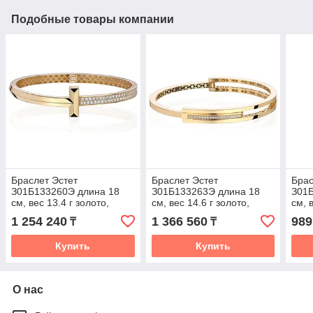
Подобные товары компании
Браслет Эстет
Браслет Эстет
Брас
З01Б133260Э длина 18
З01Б133263Э длина 18
З01Б
см, вес 13.4 г золото,
см, вес 14.6 г золото,
см, 
плетение отсутствует
плетение отсутствует
плет
1 254 240
1 366 560
989
₸
₸
Купить
Купить
О нас