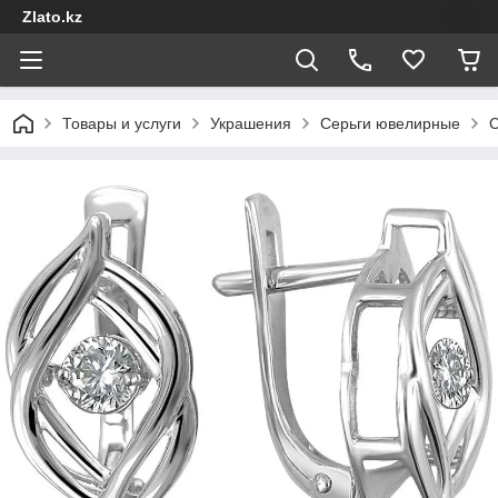
Zlato.kz
Товары и услуги
Украшения
Серьги ювелирные
С