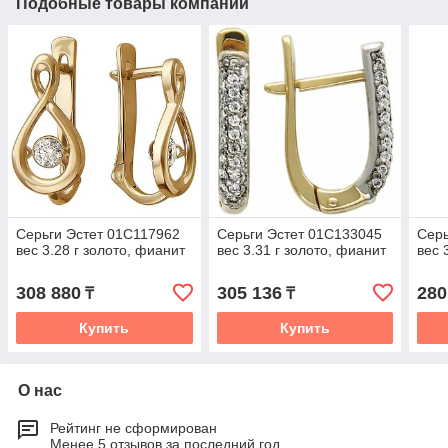
Подобные товары компании
Серьги Эстет 01С117962
Серьги Эстет 01С133045
Серь
вес 3.28 г золото, фианит
вес 3.31 г золото, фианит
вес 
308 880
305 136
280
₸
₸
Купить
Купить
О нас
Рейтинг не сформирован
Менее 5 отзывов за последний год