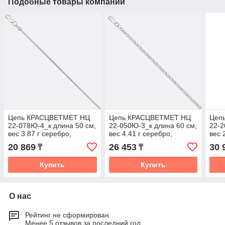
Подобные товары компании
Цепь КРАСЦВЕТМЕТ НЦ
Цепь КРАСЦВЕТМЕТ НЦ
Цеп
22-078Ю-4_к длина 50 см,
22-050Ю-3_к длина 60 см,
22-2
вес 3.87 г серебро,
вес 4.41 г серебро,
вес 
плетение снейк
плетение нонна
плет
20 869
26 453
30 
₸
₸
Купить
Купить
О нас
Рейтинг не сформирован
Менее 5 отзывов за последний год