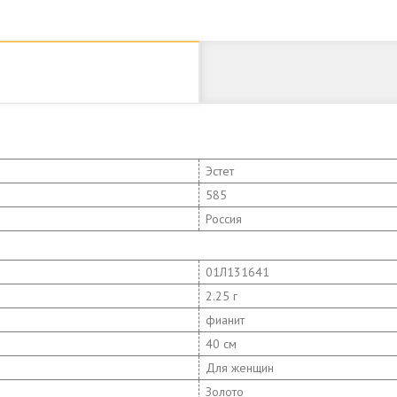
Эстет
585
Россия
01Л131641
2.25 г
фианит
40 см
Для женщин
Золото