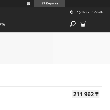
Корзина
+7 (707) 206-58-02
АТА
211 962 ₸