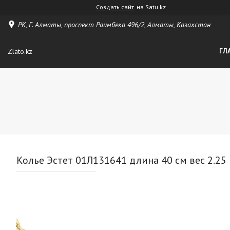
Создать сайт
на Satu.kz
РК, Г. Алматы, проспект Раимбека 496/2, Алматы, Казахстан
Zlato.kz
ГЛ
Колье Эстет 01Л131641 длина 40 см вес 2.25 