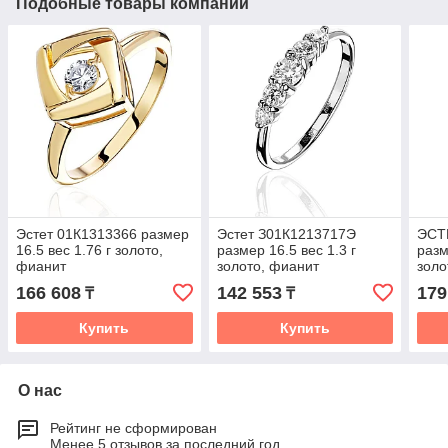
Подобные товары компании
Эстет 01К1313366 размер
Эстет З01К1213717Э
ЭСТ
16.5 вес 1.76 г золото,
размер 16.5 вес 1.3 г
разм
фианит
золото, фианит
золо
166 608
142 553
179
₸
₸
Купить
Купить
О нас
Рейтинг не сформирован
Менее 5 отзывов за последний год