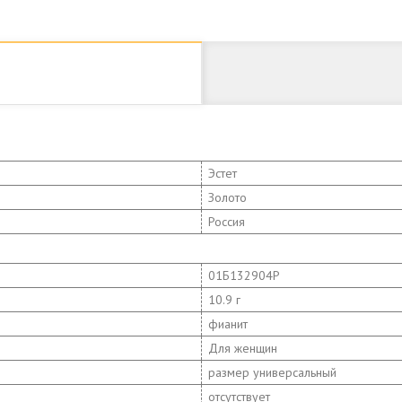
Эстет
Золото
Россия
01Б132904Р
10.9 г
фианит
Для женщин
размер универсальный
отсутствует