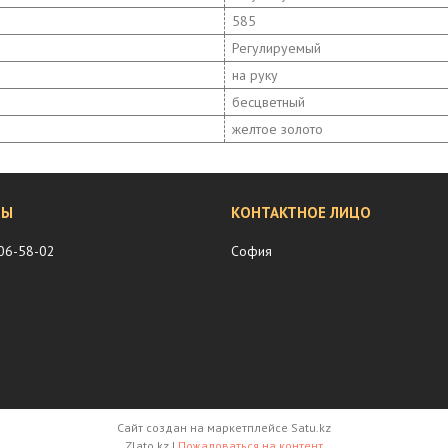
585
Регулируемый
на руку
бесцветный
желтое золото
206-58-02
София
Сайт создан на маркетплейсе
Satu.kz
Zlato.kz |
Пожаловаться на контент