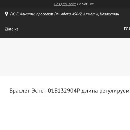
Создать сайт
на Satu.kz
РК, Г. Алматы, проспект Раимбека 496/2, Алматы, Казахстан
Zlato.kz
ГЛ
Браслет Эстет 01Б132904Р длина регулируемый