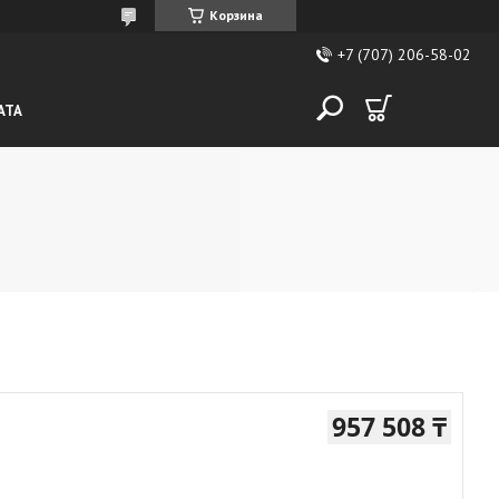
Корзина
+7 (707) 206-58-02
АТА
957 508 ₸