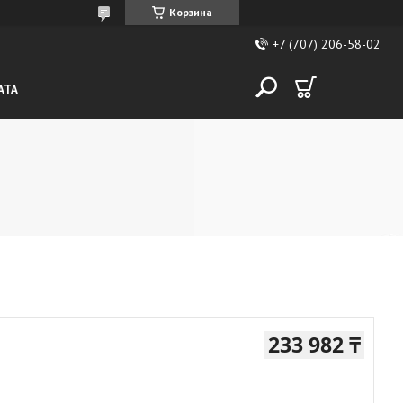
Корзина
+7 (707) 206-58-02
АТА
233 982 ₸