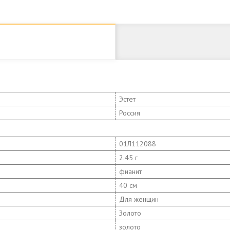
Эстет
Россия
01Л112088
2.45 г
фианит
40 см
Для женщин
Золото
золото