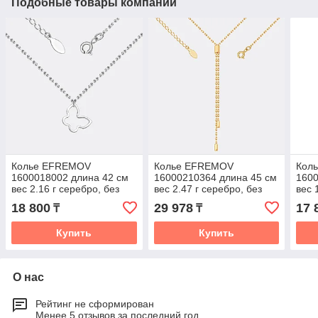
Подобные товары компании
Колье EFREMOV
Колье EFREMOV
Кол
1600018002 длина 42 см
16000210364 длина 45 см
1600
вес 2.16 г серебро, без
вес 2.47 г серебро, без
вес 
вставок
вставок
вста
18 800
29 978
17 
₸
₸
Купить
Купить
О нас
Рейтинг не сформирован
Менее 5 отзывов за последний год