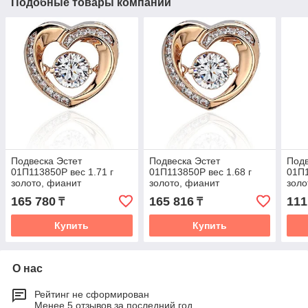
Подобные товары компании
Подвеска Эстет
Подвеска Эстет
Подв
01П113850Р вес 1.71 г
01П113850Р вес 1.68 г
01П1
золото, фианит
золото, фианит
золо
165 780
165 816
111
₸
₸
Купить
Купить
О нас
Рейтинг не сформирован
Менее 5 отзывов за последний год