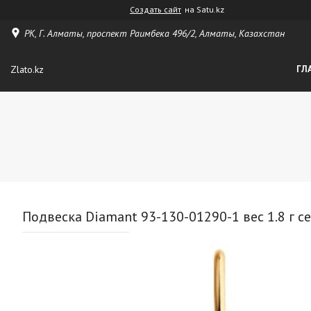
Создать сайт
на Satu.kz
РК, Г. Алматы, проспект Раимбека 496/2, Алматы, Казахстан
Zlato.kz
ГЛ
Подвеска Diamant 93-130-01290-1 вес 1.8 г се