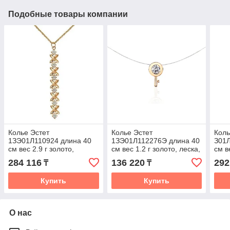
Подобные товары компании
Колье Эстет
Колье Эстет
Коль
1ЗЭ01Л110924 длина 40
1ЗЭ01Л112276Э длина 40
З01
см вес 2.9 г золото,
см вес 1.2 г золото, леска,
см в
фианит
фианит
фиа
284 116
136 220
292
₸
₸
Купить
Купить
О нас