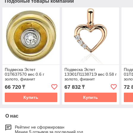
Подобные товары компании
Подвеска Эстет
Подвеска Эстет
Подв
01П637570 вес 0.6 г
1ЗЭ01П113871Э вес 0.58 г
01П1
золото, фианит
золото, фианит
золо
66 720
67 832
72 
₸
₸
Купить
Купить
О нас
Рейтинг не сформирован
Менее 5 отзывов за последний год