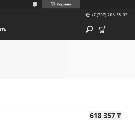
Корзина
+7 (707) 206-58-02
АТА
618 357 ₸