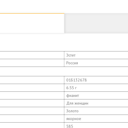
Эстет
Россия
01Б132678
6.55 г
фианит
Для женщин
Золото
якорное
585