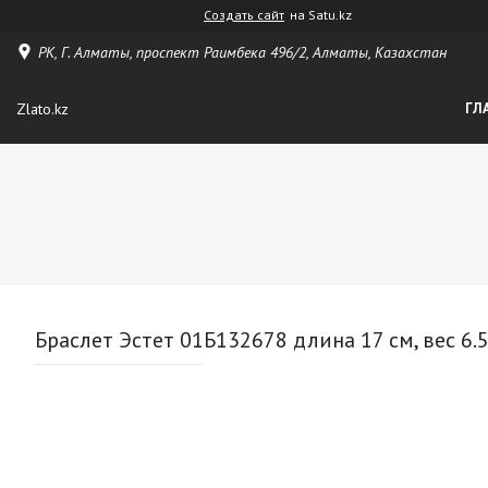
Создать сайт
на Satu.kz
РК, Г. Алматы, проспект Раимбека 496/2, Алматы, Казахстан
Zlato.kz
ГЛ
Браслет Эстет 01Б132678 длина 17 см, вес 6.5