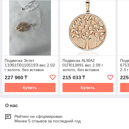
Подвеска Эстет
Подвеска ALMAZ
Подв
1ЗЭ01П0110519Э вес 2.02
01П013891 вес 2.08 г
675
г золото, без вставок
золото, без вставок
2.3 
227 960
215 033
225
₸
₸
Купить
Купить
О нас
Рейтинг не сформирован
Менее 5 отзывов за последний год