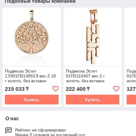
Подобные товары компании
Подвеска Эстет
Подвеска Эстет
Подв
1ЗЭ01П013891Э вес 2.18
01П0110467 вес 2 г
01П0
г золото, без вставок
золото, без вставок
золо
215 033
222 400
127
₸
₸
Купить
Купить
О нас
Рейтинг не сформирован
Менее 5 отзывов за последний год