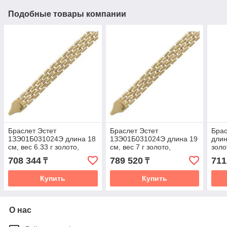
Подобные товары компании
Браслет Эстет
Браслет Эстет
Брас
1ЗЭ01Б031024Э длина 18
1ЗЭ01Б031024Э длина 19
длин
см, вес 6.33 г золото,
см, вес 7 г золото,
золо
плетение фантазийное
плетение фантазийное
фан
708 344
789 520
711
₸
₸
Купить
Купить
О нас