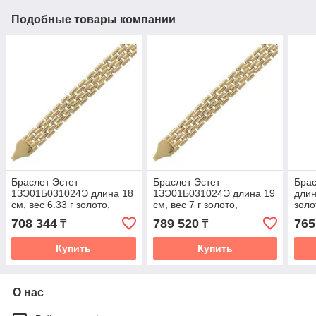
Подобные товары компании
Браслет Эстет
Браслет Эстет
Брас
1ЗЭ01Б031024Э длина 18
1ЗЭ01Б031024Э длина 19
длин
см, вес 6.33 г золото,
см, вес 7 г золото,
золо
плетение фантазийное
плетение фантазийное
фан
708 344
789 520
765
₸
₸
Купить
Купить
О нас