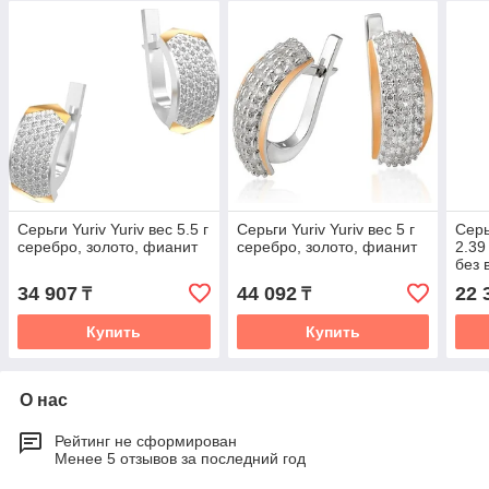
Серьги Yuriv Yuriv вес 5.5 г
Серьги Yuriv Yuriv вес 5 г
Серь
серебро, золото, фианит
серебро, золото, фианит
2.39
без 
34 907
44 092
22 
₸
₸
Купить
Купить
О нас
Рейтинг не сформирован
Менее 5 отзывов за последний год