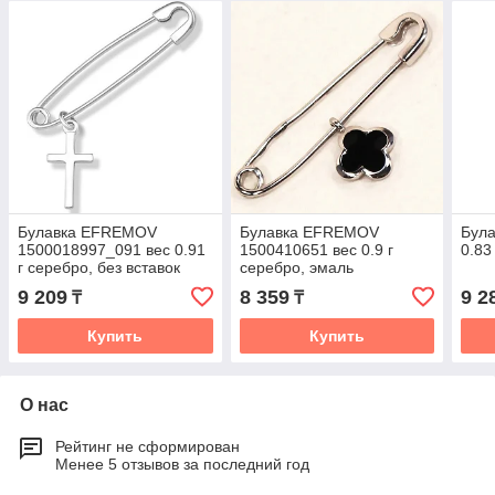
Булавка EFREMOV
Булавка EFREMOV
Була
1500018997_091 вес 0.91
1500410651 вес 0.9 г
0.83
г серебро, без вставок
серебро, эмаль
9 209
8 359
9 2
₸
₸
Купить
Купить
О нас
Рейтинг не сформирован
Менее 5 отзывов за последний год