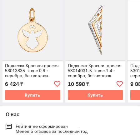
Подвеска Красная пресня
Подвеска Красная пресня
Подв
53013835_k вес 0.9 г
53014031-5_k вес 1.4 г
5301
серебро, без вставок
серебро, без вставок
сере
6 424
10 598
9 8
₸
₸
Купить
Купить
О нас
Рейтинг не сформирован
Менее 5 отзывов за последний год