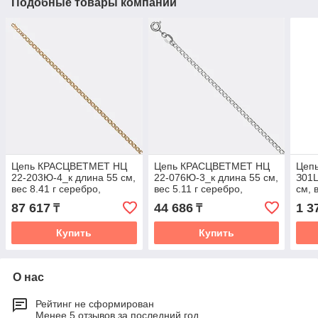
Подобные товары компании
Цепь КРАСЦВЕТМЕТ НЦ
Цепь КРАСЦВЕТМЕТ НЦ
Цепь
22-203Ю-4_к длина 55 см,
22-076Ю-3_к длина 55 см,
З01
вес 8.41 г серебро,
вес 5.11 г серебро,
см, 
плетение тройной ромб
плетение двойной ромб
плет
87 617
44 686
1 3
₸
₸
Купить
Купить
О нас
Рейтинг не сформирован
Менее 5 отзывов за последний год