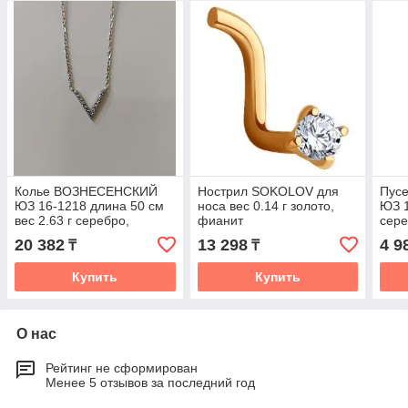
Колье ВОЗНЕСЕНСКИЙ
Нострил SOKOLOV для
Пус
ЮЗ 16-1218 длина 50 см
носа вес 0.14 г золото,
ЮЗ 1
вес 2.63 г серебро,
фианит
сере
фианит
20 382
13 298
4 9
₸
₸
Купить
Купить
О нас
Рейтинг не сформирован
Менее 5 отзывов за последний год