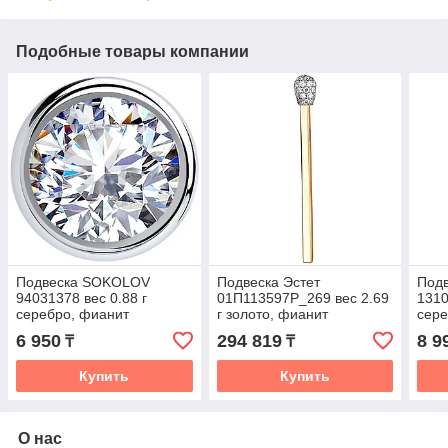
Подобные товары компании
Подвеска SOKOLOV
Подвеска Эстет
Под
94031378 вес 0.88 г
01П113597Р_269 вес 2.69
1310
серебро, фианит
г золото, фианит
сере
6 950
294 819
8 9
₸
₸
Купить
Купить
О нас