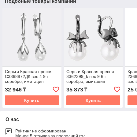
Подобные товары компании
Серьги Красная пресня
Серьги Красная пресня
Крас
С3368872ДК вес 4.9 г
3362399_k вес 9.6 г
2368
серебро, имитация
серебро, имитация
вес 
жемчуга
жемчуга, фианит
имит
32 946
35 873
25 
₸
₸
Купить
Купить
О нас
Рейтинг не сформирован
Менее 5 отзывов за последний год