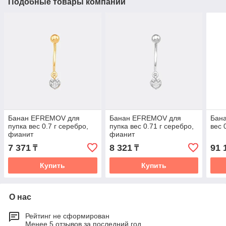
Подобные товары компании
Банан EFREMOV для
Банан EFREMOV для
Бана
пупка вес 0.7 г серебро,
пупка вес 0.71 г серебро,
вес 
фианит
фианит
7 371
8 321
91 
₸
₸
Купить
Купить
О нас
Рейтинг не сформирован
Менее 5 отзывов за последний год