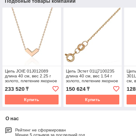
Подобные товары компании
Цепь JOIE 01J012089
Цепь Эстет 01Ц7100235
Цепь
длина 40 см, вес 2.25 г
длина 40 см, вес 1.54 г
З01
золото, плетение якорное
золото, плетение якорное
см, 
плет
233 520
150 624
128
₸
₸
Купить
Купить
О нас
Рейтинг не сформирован
Менее 5 отзывов за последний год