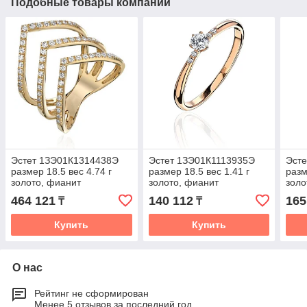
Подобные товары компании
Эстет 1ЗЭ01К1314438Э
Эстет 1ЗЭ01К1113935Э
Эст
размер 18.5 вес 4.74 г
размер 18.5 вес 1.41 г
разм
золото, фианит
золото, фианит
золо
464 121
140 112
165
₸
₸
Купить
Купить
О нас
Рейтинг не сформирован
Менее 5 отзывов за последний год