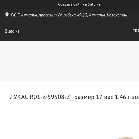
Создать сайт
на Satu.kz
РК, Г. Алматы, проспект Раимбека 496/2, Алматы, Казахстан
Zlato.kz
ГЛ
ЛУКАС R01-Z-59508-Z_ размер 17 вес 1.46 г з