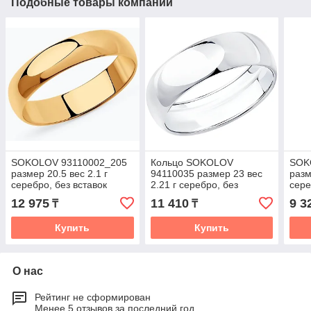
Подобные товары компании
SOKOLOV 93110002_205
Кольцо SOKOLOV
SOK
размер 20.5 вес 2.1 г
94110035 размер 23 вес
разм
серебро, без вставок
2.21 г серебро, без
сере
вставок
12 975
11 410
9 3
₸
₸
Купить
Купить
О нас
Рейтинг не сформирован
Менее 5 отзывов за последний год