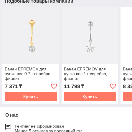
Подобные товары компании
Банан EFREMOV для
Банан EFREMOV для
Бан
пупка вес 0.7 г серебро,
пупка вес 1 г серебро,
пупк
фианит
фианит
фиа
7 371
11 798
8 3
₸
₸
Купить
Купить
О нас
Рейтинг не сформирован
Менее 5 отзывов за последний год