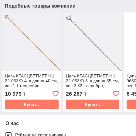
Подобные товары компании
Цепь КРАСЦВЕТМЕТ НЦ
Цепь КРАСЦВЕТМЕТ НЦ
Цеп
22-053Ю-4_к длина 40 см,
22-053Ю-3_к длина 65 см,
9680
вес 1.1 г серебро,
вес 2.32 г серебро,
вес 
плетение якорное
плетение якорное
плет
10 079
26 267
6 4
₸
₸
Купить
Купить
О нас
Рейтинг не сформирован