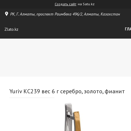
Создать сайт
на Satu.kz
РК, Г. Алматы, проспект Раимбека 496/2, Алматы, Казахстан
Zlato.kz
ГЛ
Yuriv КС239 вес 6 г серебро, золото, фианит