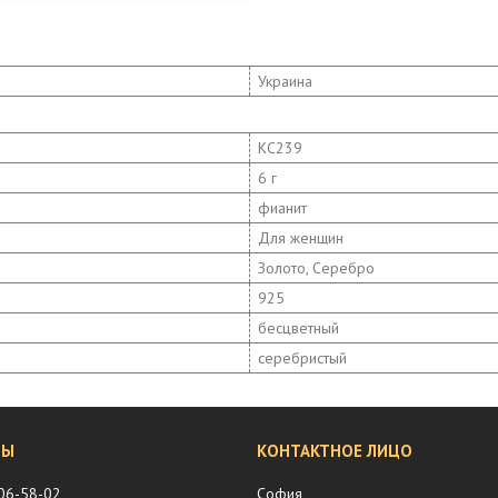
Украина
КС239
6 г
фианит
Для женщин
Золото, Серебро
925
бесцветный
серебристый
206-58-02
София