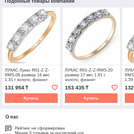
Подобные товары компании
ЛУКАС Лукас R01-Z-Z-
ЛУКАС R01-Z-Z-RMS-20
ЛУКА
RMS-06 размер 16 вес
размер 17 вес 1.81 г
RMS-
1.31 г золото, фианит
золото, фианит
1.39
131 954
153 435
132
₸
₸
Купить
Купить
О нас
Рейтинг не сформирован
Менее 5 отзывов за последний год