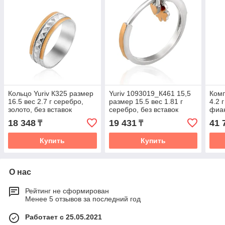
Кольцо Yuriv К325 размер
Yuriv 1093019_К461 15,5
Комп
16.5 вес 2.7 г серебро,
размер 15.5 вес 1.81 г
4.2 
золото, без вставок
серебро, без вставок
фиа
18 348
19 431
41 
₸
₸
Купить
Купить
О нас
Рейтинг не сформирован
Менее 5 отзывов за последний год
Работает с 25.05.2021