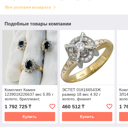
Все условия возврата
Подобные товары компании
Комплект Камея
ЭСТЕТ 01К166543Ж
Ком
123901К226637 вес 5.85 г
размер 18 вес 4.92 г
ЗЛ14
золото, бриллиант,
золото, фианит
золо
сапфир
сап
1 792 725
460 512
1 7
₸
₸
Купить
Купить