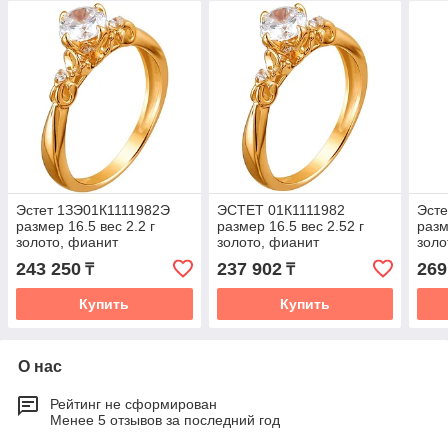
Эстет 1ЗЭ01К1111982Э
ЭСТЕТ 01К1111982
Эсте
размер 16.5 вес 2.2 г
размер 16.5 вес 2.52 г
разм
золото, фианит
золото, фианит
золо
243 250
237 902
269
₸
₸
Купить
Купить
О нас
Рейтинг не сформирован
Менее 5 отзывов за последний год