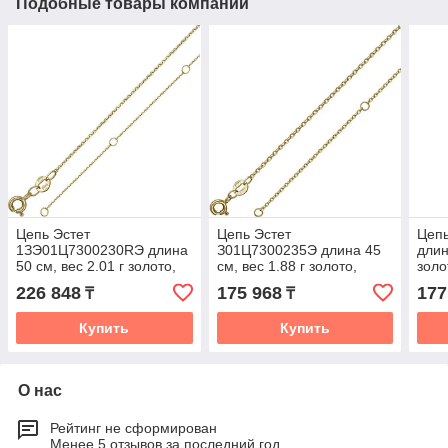
Подобные товары компании
Цепь Эстет
Цепь Эстет
Цепь
1ЗЭ01Ц7300230RЭ длина
З01Ц7300235Э длина 45
длин
50 см, вес 2.01 г золото,
см, вес 1.88 г золото,
золо
плетение якорное
плетение якорное
226 848
175 968
177
₸
₸
Купить
Купить
О нас
Рейтинг не сформирован
Менее 5 отзывов за последний год