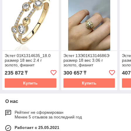
Эстет 01К1314635_18.0
Эстет 1ЗЭ01К1314686Э
Эст
размер 18 вес 2.4 г
размер 18 вес 3.06 г
разм
золото, фианит
золото, фианит
золо
235 872
300 657
407
₸
₸
Купить
Купить
О нас
Рейтинг не сформирован
Менее 5 отзывов за последний год
Работает с 25.05.2021