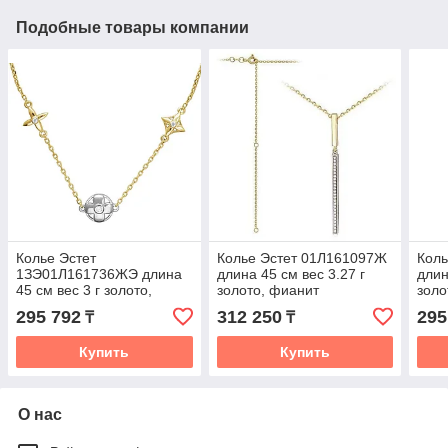
Подобные товары компании
Колье Эстет
Колье Эстет 01Л161097Ж
Кол
1ЗЭ01Л161736ЖЭ длина
длина 45 см вес 3.27 г
длин
45 см вес 3 г золото,
золото, фианит
золо
фианит
295 792
312 250
295
₸
₸
Купить
Купить
О нас