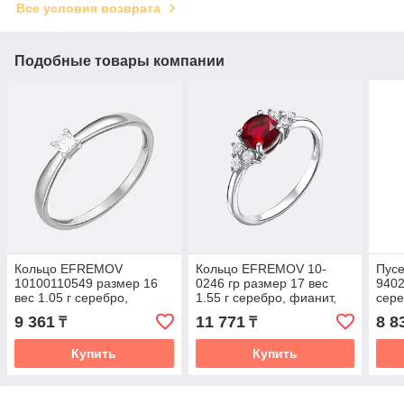
Все условия возврата
Подобные товары компании
Кольцо EFREMOV
Кольцо EFREMOV 10-
Пус
10100110549 размер 16
0246 гр размер 17 вес
9402
вес 1.05 г серебро,
1.55 г серебро, фианит,
сере
фианит
алпанит, гранат
9 361
11 771
8 8
₸
₸
Купить
Купить