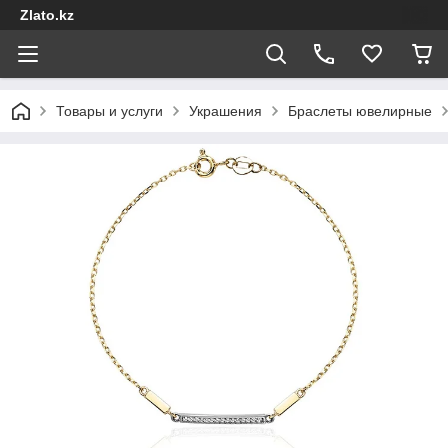
Zlato.kz
Товары и услуги
Украшения
Браслеты ювелирные