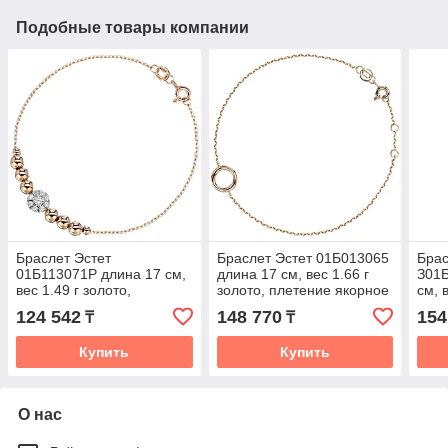
Подобные товары компании
Браслет Эстет
Браслет Эстет 01Б013065
Брас
01Б113071Р длина 17 см,
длина 17 см, вес 1.66 г
З01
вес 1.49 г золото,
золото, плетение якорное
см, 
плетение якорное
плет
124 542
148 770
154
₸
₸
Купить
Купить
О нас