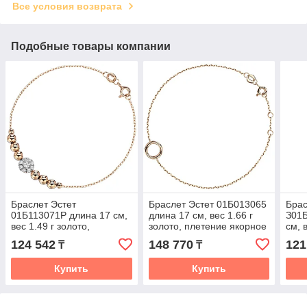
Все условия возврата
Подобные товары компании
Браслет Эстет
Браслет Эстет 01Б013065
Брас
01Б113071Р длина 17 см,
длина 17 см, вес 1.66 г
З01
вес 1.49 г золото,
золото, плетение якорное
см, 
плетение якорное
плет
124 542
148 770
121
₸
₸
Купить
Купить